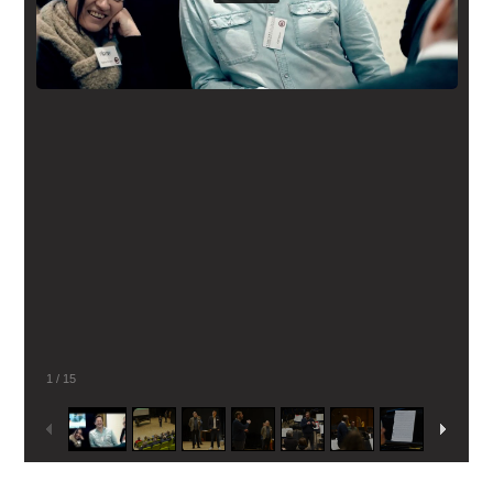
1
/
15