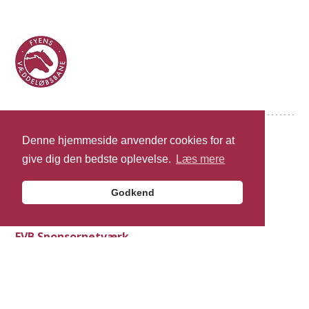
Denne hjemmeside anvender cookies for at
Fyens Væddeløbsbane A/S
give dig den bedste oplevelse.
Læs mere
Prins Haralds Alle 51 B
5250 Odense SV
Godkend
Tlf.: +45 888 112 05
FVB Sponsornetværk
Kontaktperson: Jan Arentoft
Tlf.: +45 24 85 97 02
info@fvbsponsor.dk