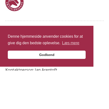
Fyens Væddeløbsbane A/S
Denne hjemmeside anvender cookies for at
Prins Haralds Alle 51 B
give dig den bedste oplevelse.
Læs mere
5250 Odense SV
Tlf.: +45 888 112 05
Godkend
FVB Sponsornetværk
Kontaktperson: Jan Arentoft
Tlf.: +45 24 85 97 02
info@fvbsponsor.dk
Information
Om FVB Sponsornetværk
Om Fyens Væddeløbsbane