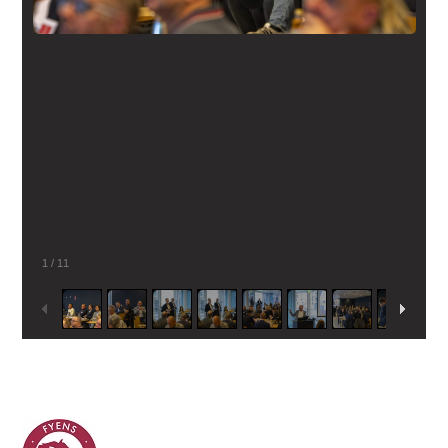
1
/
11